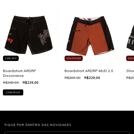
15
%
OFF
ESGOTADO
ESG
Boardshort ARDRP
Boardshort ARDRP MUD 2.0
Sho
Dissonance
R$289,00
R$229,00
R$29
R$269,90
R$229,00
COMPRAR
FIQUE POR DENTRO DAS NOVIDADES