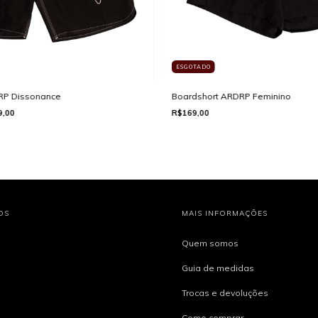
ESGOTADO
RP Dissonance
Boardshort ARDRP Feminino
9,00
R$169,00
OS
MAIS INFORMAÇÕES
Quem somos
Guia de medidas
Trocas e devoluções
Como comprar