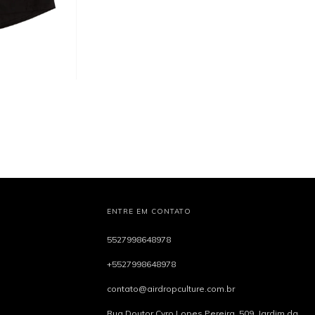
ENTRE EM CONTATO
5527998648978
+5527998648978
contato@airdropculture.com.br
Rua Doutor Cyro Lopes Pereira, 509, Jardim da