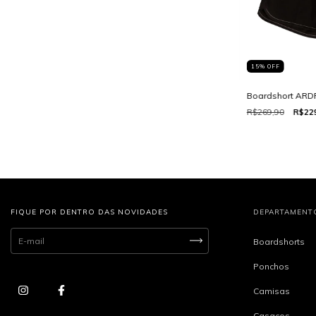
15
%
OFF
Boardshort ARD
R$269,90
R$22
FIQUE POR DENTRO DAS NOVIDADES
DEPARTAMENT
Boardshorts
Ponchos
Camisas
Casacos