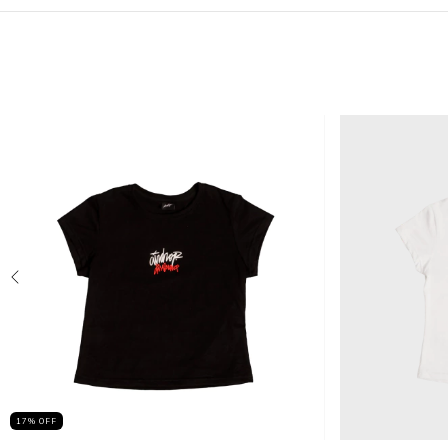
17
%
OFF