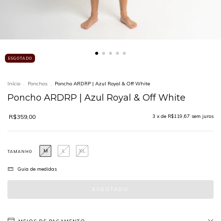
ESGOTADO
Início
.
Ponchos
.
Poncho ARDRP | Azul Royal & Off White
Poncho ARDRP | Azul Royal & Off White
R$359,00
3
x de
R$119,67
sem juros
M
L
XL
TAMANHO
Guia de medidas