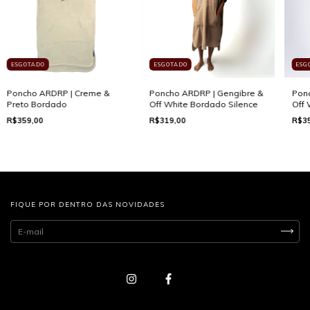
ESGOTADO
ESGOTADO
ESG
Poncho ARDRP | Creme &
Poncho ARDRP | Gengibre &
Ponc
Preto Bordado
Off White Bordado Silence
Off 
R$359,00
R$319,00
R$35
FIQUE POR DENTRO DAS NOVIDADES